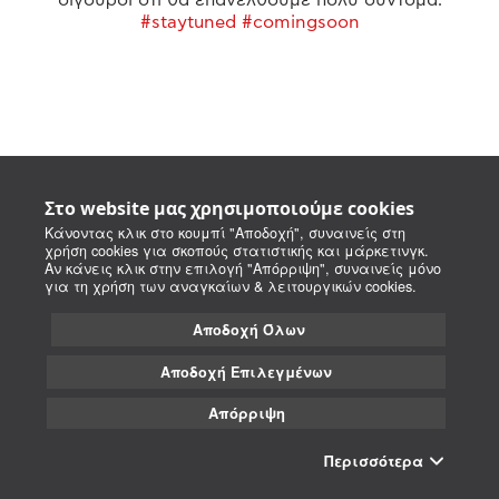
#staytuned #comingsoon
Στο website μας χρησιμοποιούμε cookies
Κάνοντας κλικ στο κουμπί "Αποδοχή", συναινείς στη
χρήση cookies για σκοπούς στατιστικής και μάρκετινγκ.
Αν κάνεις κλικ στην επιλογή "Απόρριψη", συναινείς μόνο
για τη χρήση των αναγκαίων & λειτουργικών cookies.
Αποδοχή Όλων
Αποδοχή Επιλεγμένων
Απόρριψη
Περισσότερα