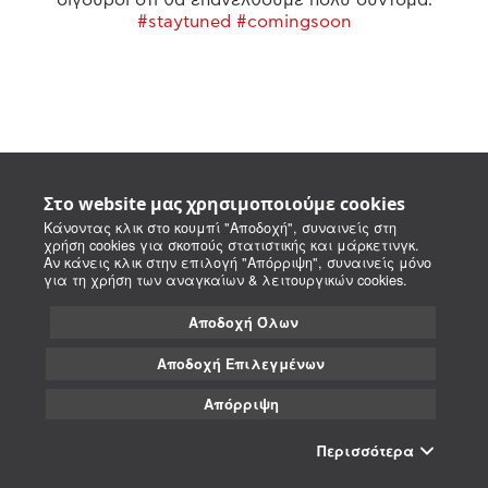
#staytuned #comingsoon
Στο website μας χρησιμοποιούμε cookies
Κάνοντας κλικ στο κουμπί "Αποδοχή", συναινείς στη
χρήση cookies για σκοπούς στατιστικής και μάρκετινγκ.
Αν κάνεις κλικ στην επιλογή "Απόρριψη", συναινείς μόνο
για τη χρήση των αναγκαίων & λειτουργικών cookies.
Αποδοχή Όλων
Αποδοχή Επιλεγμένων
Απόρριψη
Περισσότερα