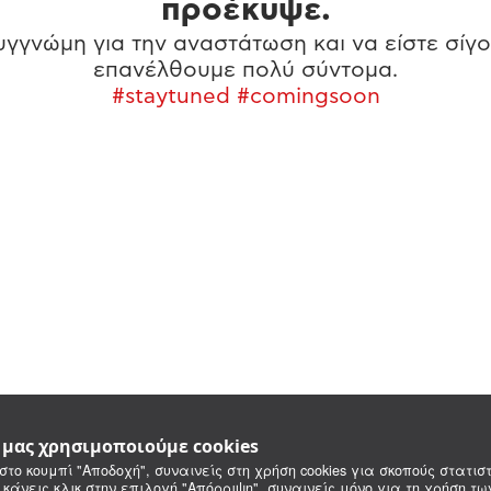
προέκυψε.
γγνώμη για την αναστάτωση και να είστε σίγο
επανέλθουμε πολύ σύντομα.
#staytuned #comingsoon
e μας χρησιμοποιούμε cookies
στο κουμπί "Αποδοχή", συναινείς στη χρήση cookies για σκοπούς στατιστ
 κάνεις κλικ στην επιλογή "Απόρριψη", συναινείς μόνο για τη χρήση τ