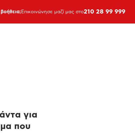
210 28 99 999
 βοήθεια;
Επικοινώνησε μαζί μας στο
πάντα για
ημα που