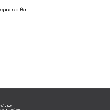
υροι ότι θα
ικής και
ων αναγκαίων