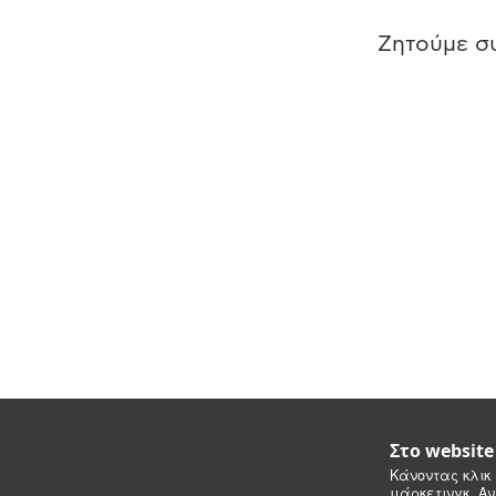
Ζητούμε συ
Στο websit
Κάνοντας κλικ 
μάρκετινγκ. Αν