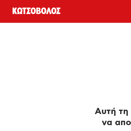
Αυτή τη 
να απο