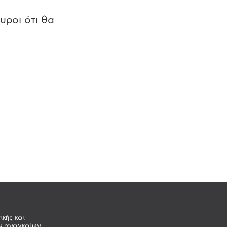
υροι ότι θα
ικής και
ων αναγκαίων