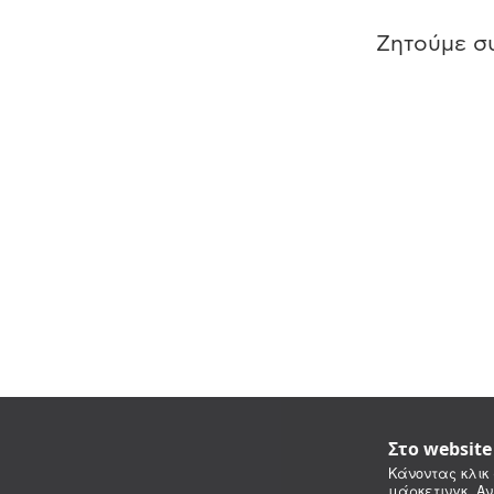
Ζητούμε συ
Στο websit
Κάνοντας κλικ 
μάρκετινγκ. Αν