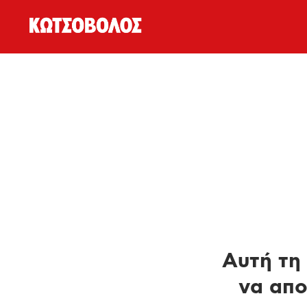
Αυτή τη 
να απο