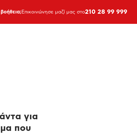
210 28 99 999
 βοήθεια;
Επικοινώνησε μαζί μας στο
πάντα για
ημα που