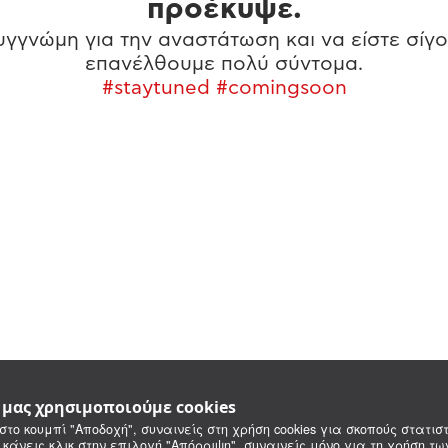
προέκυψε.
γγνώμη για την αναστάτωση και να είστε σίγο
επανέλθουμε πολύ σύντομα.
#staytuned #comingsoon
e μας χρησιμοποιούμε cookies
στο κουμπί "Αποδοχή", συναινείς στη χρήση cookies για σκοπούς στατιστ
 κάνεις κλικ στην επιλογή "Απόρριψη", συναινείς μόνο για τη χρήση τ