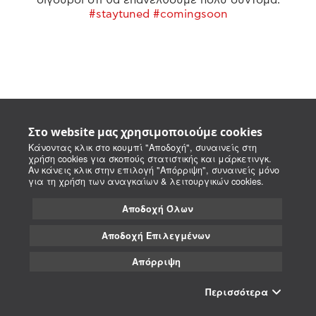
#staytuned #comingsoon
Στο website μας χρησιμοποιούμε cookies
Κάνοντας κλικ στο κουμπί "Αποδοχή", συναινείς στη
χρήση cookies για σκοπούς στατιστικής και μάρκετινγκ.
Αν κάνεις κλικ στην επιλογή "Απόρριψη", συναινείς μόνο
για τη χρήση των αναγκαίων & λειτουργικών cookies.
Αποδοχή Όλων
Αποδοχή Επιλεγμένων
Απόρριψη
Περισσότερα