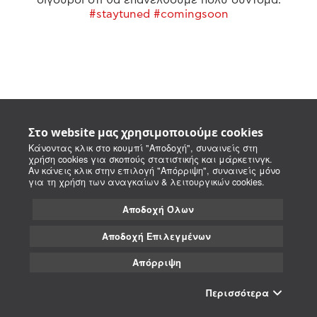
#staytuned #comingsoon
Στο website μας χρησιμοποιούμε cookies
Κάνοντας κλικ στο κουμπί "Αποδοχή", συναινείς στη
χρήση cookies για σκοπούς στατιστικής και μάρκετινγκ.
Αν κάνεις κλικ στην επιλογή "Απόρριψη", συναινείς μόνο
για τη χρήση των αναγκαίων & λειτουργικών cookies.
Αποδοχή Όλων
Αποδοχή Επιλεγμένων
Απόρριψη
Περισσότερα