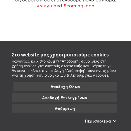
#staytuned #comingsoon
Στο website μας χρησιμοποιούμε cookies
Κάνοντας κλικ στο κουμπί "Αποδοχή", συναινείς στη
χρήση cookies για σκοπούς στατιστικής και μάρκετινγκ.
Αν κάνεις κλικ στην επιλογή "Απόρριψη", συναινείς μόνο
για τη χρήση των αναγκαίων & λειτουργικών cookies.
Αποδοχή Όλων
Αποδοχή Επιλεγμένων
Απόρριψη
Περισσότερα