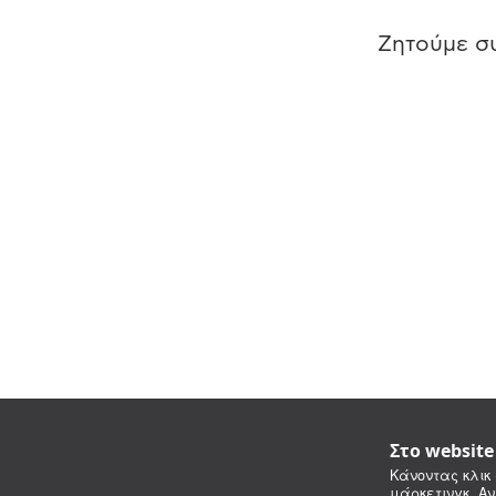
Ζητούμε συ
Στο websit
Κάνοντας κλικ 
μάρκετινγκ. Αν