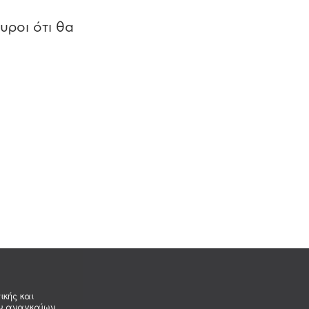
υροι ότι θα
ικής και
ων αναγκαίων