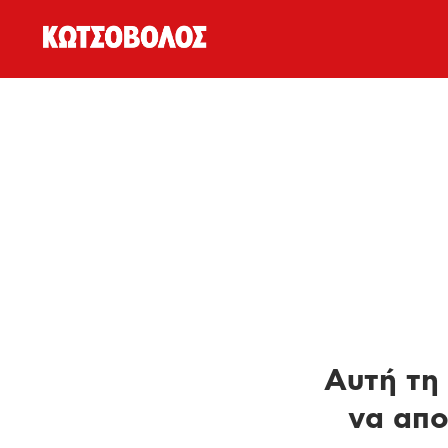
Αυτή τη 
να απο