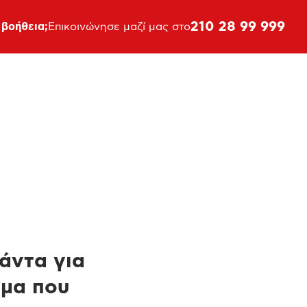
210 28 99 999
 βοήθεια;
Επικοινώνησε μαζί μας στο
πάντα για
ημα που