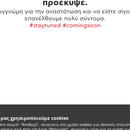
προέκυψε.
γγνώμη για την αναστάτωση και να είστε σίγο
επανέλθουμε πολύ σύντομα.
#staytuned #comingsoon
e μας χρησιμοποιούμε cookies
στο κουμπί "Αποδοχή", συναινείς στη χρήση cookies για σκοπούς στατιστ
 κάνεις κλικ στην επιλογή "Απόρριψη", συναινείς μόνο για τη χρήση τ