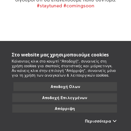
#staytuned #comingsoon
Στο website μας χρησιμοποιούμε cookies
Κάνοντας κλικ στο κουμπί "Αποδοχή", συναινείς στη
χρήση cookies για σκοπούς στατιστικής και μάρκετινγκ.
Αν κάνεις κλικ στην επιλογή "Απόρριψη", συναινείς μόνο
για τη χρήση των αναγκαίων & λειτουργικών cookies.
Αποδοχή Όλων
Αποδοχή Επιλεγμένων
Απόρριψη
Περισσότερα