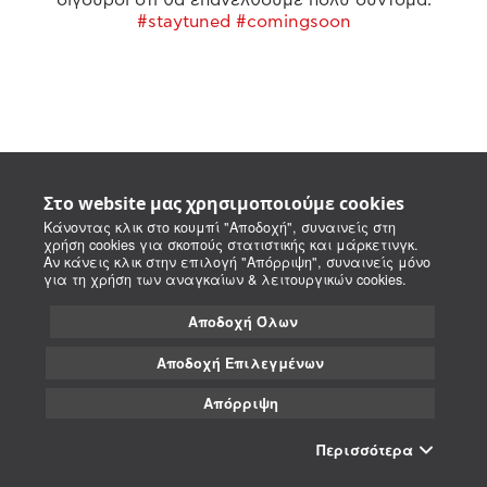
#staytuned #comingsoon
Στο website μας χρησιμοποιούμε cookies
Κάνοντας κλικ στο κουμπί "Αποδοχή", συναινείς στη
χρήση cookies για σκοπούς στατιστικής και μάρκετινγκ.
Αν κάνεις κλικ στην επιλογή "Απόρριψη", συναινείς μόνο
για τη χρήση των αναγκαίων & λειτουργικών cookies.
Αποδοχή Όλων
Αποδοχή Επιλεγμένων
Απόρριψη
Περισσότερα