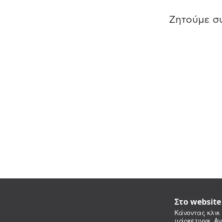
Ζητούμε συ
Στο websit
Κάνοντας κλικ 
μάρκετινγκ. Αν