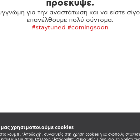
προέκυψε.
γγνώμη για την αναστάτωση και να είστε σίγο
επανέλθουμε πολύ σύντομα.
#staytuned #comingsoon
e μας χρησιμοποιούμε cookies
στο κουμπί "Αποδοχή", συναινείς στη χρήση cookies για σκοπούς στατιστ
 κάνεις κλικ στην επιλογή "Απόρριψη", συναινείς μόνο για τη χρήση τ