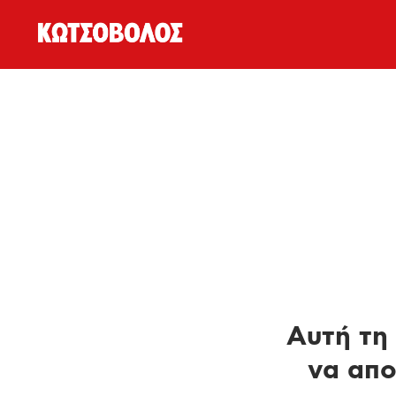
Αυτή τη 
να απο