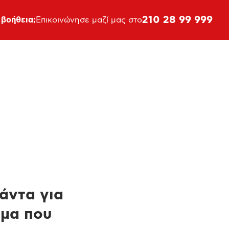
210 28 99 999
 βοήθεια;
Επικοινώνησε μαζί μας στο
πάντα για
ημα που