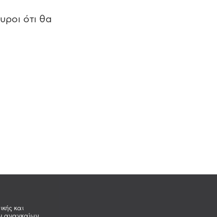
υροι ότι θα
ικής και
ων αναγκαίων