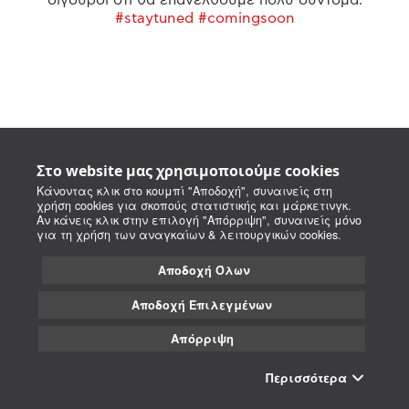
#staytuned #comingsoon
Στο website μας χρησιμοποιούμε cookies
Κάνοντας κλικ στο κουμπί "Αποδοχή", συναινείς στη
χρήση cookies για σκοπούς στατιστικής και μάρκετινγκ.
Αν κάνεις κλικ στην επιλογή "Απόρριψη", συναινείς μόνο
για τη χρήση των αναγκαίων & λειτουργικών cookies.
Αποδοχή Όλων
Αποδοχή Επιλεγμένων
Απόρριψη
Περισσότερα