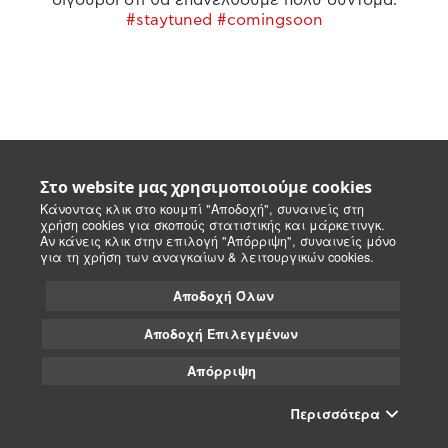
#staytuned #comingsoon
Στο website μας χρησιμοποιούμε cookies
Κάνοντας κλικ στο κουμπί "Αποδοχή", συναινείς στη
χρήση cookies για σκοπούς στατιστικής και μάρκετινγκ.
Αν κάνεις κλικ στην επιλογή "Απόρριψη", συναινείς μόνο
για τη χρήση των αναγκαίων & λειτουργικών cookies.
Αποδοχή Όλων
Αποδοχή Επιλεγμένων
Απόρριψη
Περισσότερα