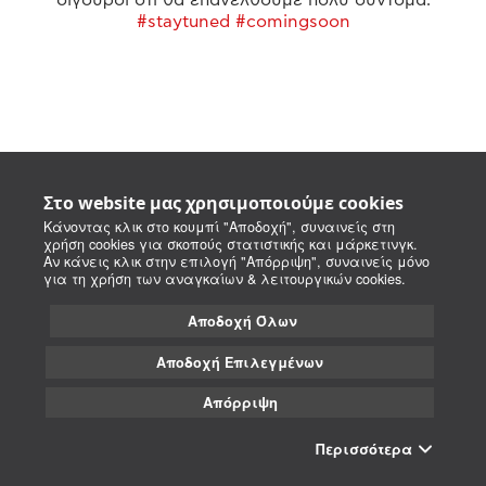
#staytuned #comingsoon
Στο website μας χρησιμοποιούμε cookies
Κάνοντας κλικ στο κουμπί "Αποδοχή", συναινείς στη
χρήση cookies για σκοπούς στατιστικής και μάρκετινγκ.
Αν κάνεις κλικ στην επιλογή "Απόρριψη", συναινείς μόνο
για τη χρήση των αναγκαίων & λειτουργικών cookies.
Αποδοχή Όλων
Αποδοχή Επιλεγμένων
Απόρριψη
Περισσότερα