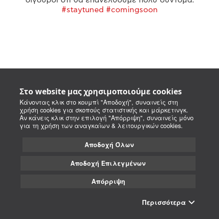
#staytuned #comingsoon
Στο website μας χρησιμοποιούμε cookies
Κάνοντας κλικ στο κουμπί "Αποδοχή", συναινείς στη
χρήση cookies για σκοπούς στατιστικής και μάρκετινγκ.
Αν κάνεις κλικ στην επιλογή "Απόρριψη", συναινείς μόνο
για τη χρήση των αναγκαίων & λειτουργικών cookies.
Αποδοχή Όλων
Αποδοχή Επιλεγμένων
Απόρριψη
Περισσότερα