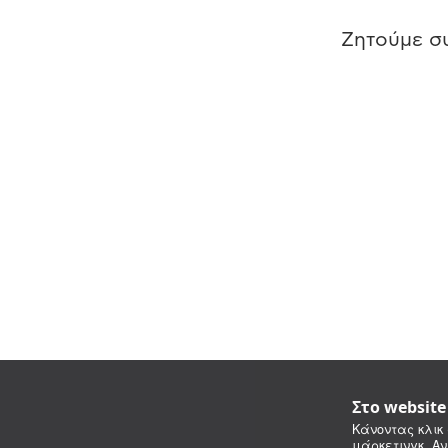
Ζητούμε συ
Στο websit
Κάνοντας κλικ 
μάρκετινγκ. Αν