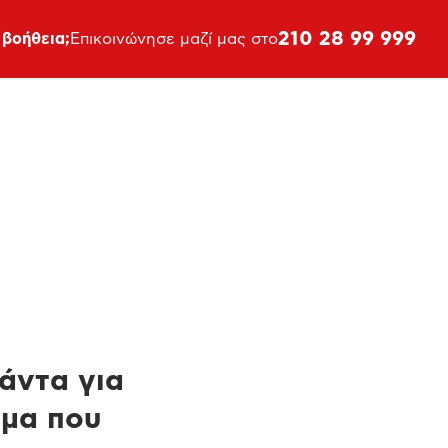
210 28 99 999
 βοήθεια;
Επικοινώνησε μαζί μας στο
πάντα για
ημα που