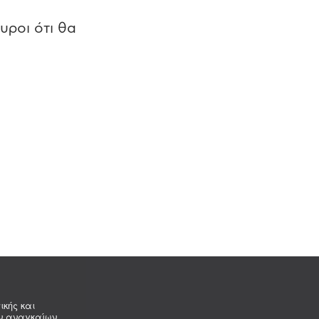
υροι ότι θα
ικής και
ων αναγκαίων