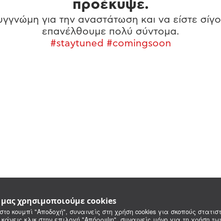
προέκυψε.
γγνώμη για την αναστάτωση και να είστε σίγο
επανέλθουμε πολύ σύντομα.
#staytuned #comingsoon
e μας χρησιμοποιούμε cookies
στο κουμπί "Αποδοχή", συναινείς στη χρήση cookies για σκοπούς στατιστ
 κάνεις κλικ στην επιλογή "Απόρριψη", συναινείς μόνο για τη χρήση τ