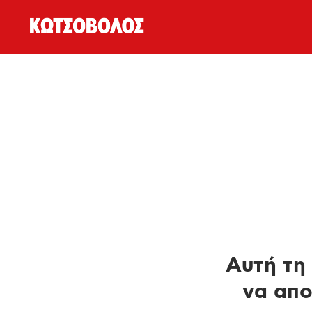
Αυτή τη 
να απο