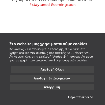
#staytuned #comingsoon
Στο website μας χρησιμοποιούμε cookies
Κάνοντας κλικ στο κουμπί "Αποδοχή", συναινείς στη
χρήση cookies για σκοπούς στατιστικής και μάρκετινγκ.
Αν κάνεις κλικ στην επιλογή "Απόρριψη", συναινείς μόνο
για τη χρήση των αναγκαίων & λειτουργικών cookies.
Αποδοχή Όλων
Αποδοχή Επιλεγμένων
Απόρριψη
Περισσότερα