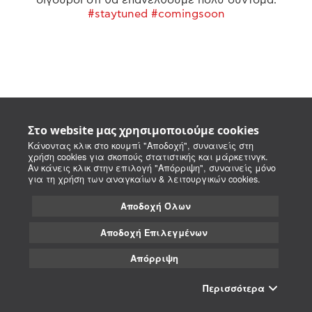
#staytuned #comingsoon
Στο website μας χρησιμοποιούμε cookies
Κάνοντας κλικ στο κουμπί "Αποδοχή", συναινείς στη
χρήση cookies για σκοπούς στατιστικής και μάρκετινγκ.
Αν κάνεις κλικ στην επιλογή "Απόρριψη", συναινείς μόνο
για τη χρήση των αναγκαίων & λειτουργικών cookies.
Αποδοχή Όλων
Αποδοχή Επιλεγμένων
Απόρριψη
Περισσότερα