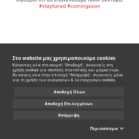
#staytuned #comingsoon
Στο website μας χρησιμοποιούμε cookies
Κάνοντας κλικ στο κουμπί "Αποδοχή", συναινείς στη
χρήση cookies για σκοπούς στατιστικής και μάρκετινγκ.
Αν κάνεις κλικ στην επιλογή "Απόρριψη", συναινείς μόνο
για τη χρήση των αναγκαίων & λειτουργικών cookies.
Αποδοχή Όλων
Αποδοχή Επιλεγμένων
Απόρριψη
Περισσότερα