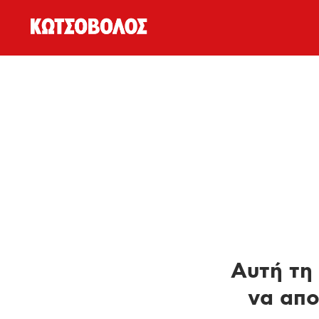
Αυτή τη 
να απο