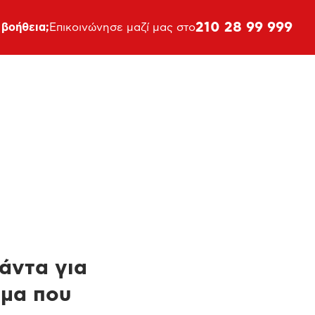
210 28 99 999
 βοήθεια;
Επικοινώνησε μαζί μας στο
πάντα για
ημα που