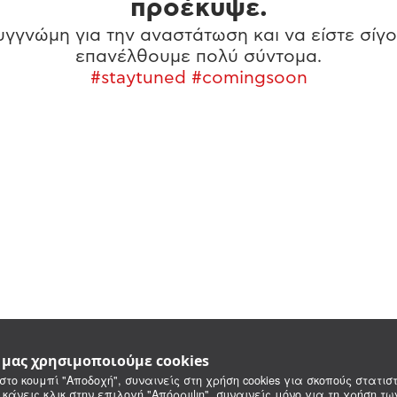
προέκυψε.
γγνώμη για την αναστάτωση και να είστε σίγο
επανέλθουμε πολύ σύντομα.
#staytuned #comingsoon
e μας χρησιμοποιούμε cookies
στο κουμπί "Αποδοχή", συναινείς στη χρήση cookies για σκοπούς στατιστ
 κάνεις κλικ στην επιλογή "Απόρριψη", συναινείς μόνο για τη χρήση τ