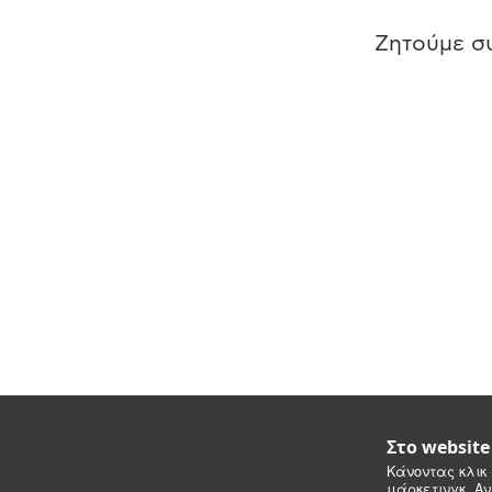
Ζητούμε συ
Στο websit
Κάνοντας κλικ 
μάρκετινγκ. Αν