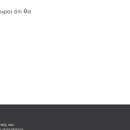
υροι ότι θα
ικής και
ων αναγκαίων