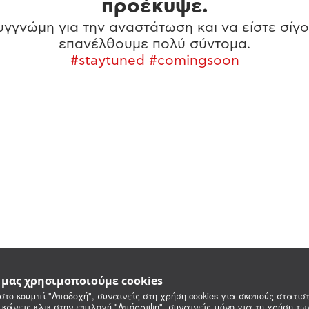
προέκυψε.
γγνώμη για την αναστάτωση και να είστε σίγο
επανέλθουμε πολύ σύντομα.
#staytuned #comingsoon
e μας χρησιμοποιούμε cookies
στο κουμπί "Αποδοχή", συναινείς στη χρήση cookies για σκοπούς στατιστ
 κάνεις κλικ στην επιλογή "Απόρριψη", συναινείς μόνο για τη χρήση τ