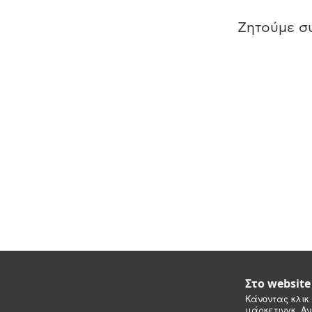
Ζητούμε συ
Στο websit
Κάνοντας κλικ 
μάρκετινγκ. Αν