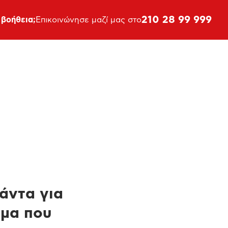
210 28 99 999
 βοήθεια;
Επικοινώνησε μαζί μας στο
πάντα για
ημα που