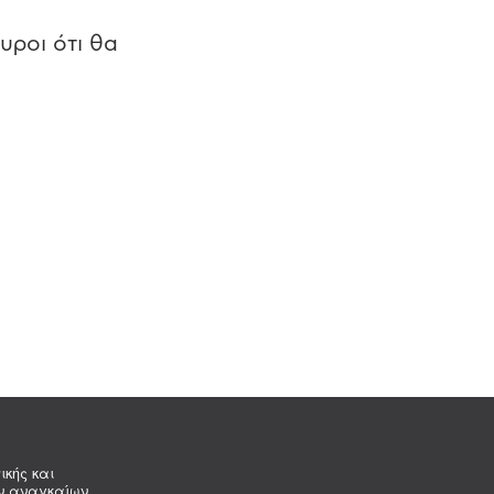
υροι ότι θα
ικής και
ων αναγκαίων