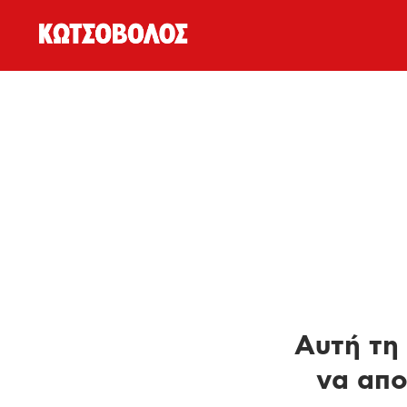
Αυτή τη 
να απο