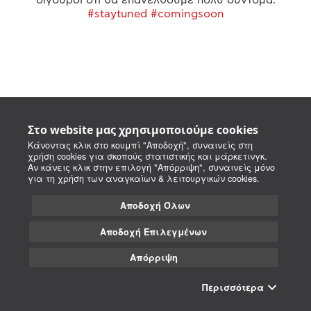
#staytuned #comingsoon
Στο website μας χρησιμοποιούμε cookies
Κάνοντας κλικ στο κουμπί "Αποδοχή", συναινείς στη
χρήση cookies για σκοπούς στατιστικής και μάρκετινγκ.
Αν κάνεις κλικ στην επιλογή "Απόρριψη", συναινείς μόνο
για τη χρήση των αναγκαίων & λειτουργικών cookies.
Αποδοχή Όλων
Αποδοχή Επιλεγμένων
Απόρριψη
Περισσότερα