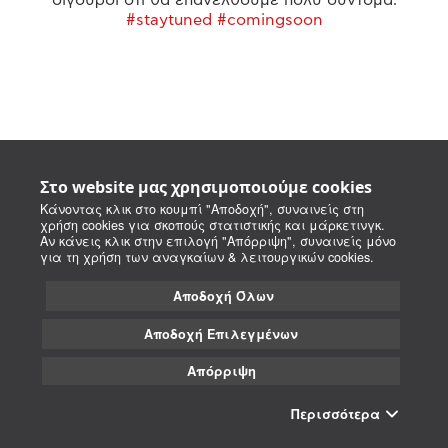
#staytuned #comingsoon
Στο website μας χρησιμοποιούμε cookies
Κάνοντας κλικ στο κουμπί "Αποδοχή", συναινείς στη
χρήση cookies για σκοπούς στατιστικής και μάρκετινγκ.
Αν κάνεις κλικ στην επιλογή "Απόρριψη", συναινείς μόνο
για τη χρήση των αναγκαίων & λειτουργικών cookies.
Αποδοχή Όλων
Αποδοχή Επιλεγμένων
Απόρριψη
Περισσότερα