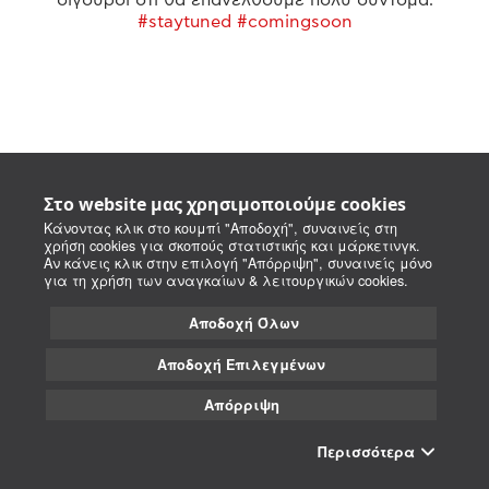
#staytuned #comingsoon
Στο website μας χρησιμοποιούμε cookies
Κάνοντας κλικ στο κουμπί "Αποδοχή", συναινείς στη
χρήση cookies για σκοπούς στατιστικής και μάρκετινγκ.
Αν κάνεις κλικ στην επιλογή "Απόρριψη", συναινείς μόνο
για τη χρήση των αναγκαίων & λειτουργικών cookies.
Αποδοχή Όλων
Αποδοχή Επιλεγμένων
Απόρριψη
Περισσότερα