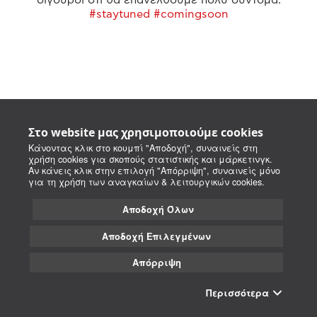
#staytuned #comingsoon
Στο website μας χρησιμοποιούμε cookies
Κάνοντας κλικ στο κουμπί "Αποδοχή", συναινείς στη
χρήση cookies για σκοπούς στατιστικής και μάρκετινγκ.
Αν κάνεις κλικ στην επιλογή "Απόρριψη", συναινείς μόνο
για τη χρήση των αναγκαίων & λειτουργικών cookies.
Αποδοχή Όλων
Αποδοχή Επιλεγμένων
Απόρριψη
Περισσότερα