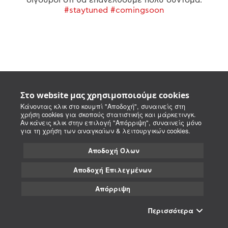
#staytuned #comingsoon
Στο website μας χρησιμοποιούμε cookies
Κάνοντας κλικ στο κουμπί "Αποδοχή", συναινείς στη
χρήση cookies για σκοπούς στατιστικής και μάρκετινγκ.
Αν κάνεις κλικ στην επιλογή "Απόρριψη", συναινείς μόνο
για τη χρήση των αναγκαίων & λειτουργικών cookies.
Αποδοχή Όλων
Αποδοχή Επιλεγμένων
Απόρριψη
Περισσότερα