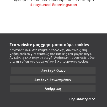
#staytuned #comingsoon
Στο website μας χρησιμοποιούμε cookies
Κάνοντας κλικ στο κουμπί "Αποδοχή", συναινείς στη
χρήση cookies για σκοπούς στατιστικής και μάρκετινγκ.
Αν κάνεις κλικ στην επιλογή "Απόρριψη", συναινείς μόνο
για τη χρήση των αναγκαίων & λειτουργικών cookies.
Αποδοχή Όλων
Αποδοχή Επιλεγμένων
Απόρριψη
Περισσότερα