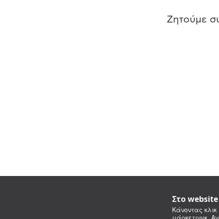
Ζητούμε συ
Στο websit
Κάνοντας κλικ 
μάρκετινγκ. Αν