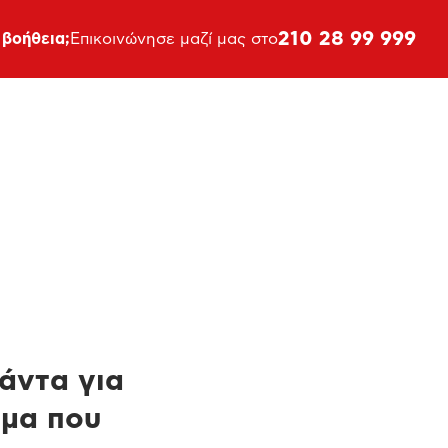
210 28 99 999
 βοήθεια;
Επικοινώνησε μαζί μας στο
πάντα για
ημα που