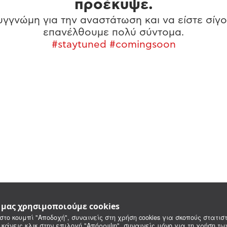
προέκυψε.
γγνώμη για την αναστάτωση και να είστε σίγο
επανέλθουμε πολύ σύντομα.
#staytuned #comingsoon
e μας χρησιμοποιούμε cookies
στο κουμπί "Αποδοχή", συναινείς στη χρήση cookies για σκοπούς στατιστ
 κάνεις κλικ στην επιλογή "Απόρριψη", συναινείς μόνο για τη χρήση τ