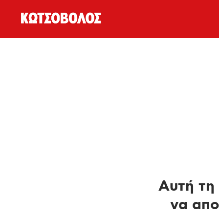
Αυτή τη 
να απο