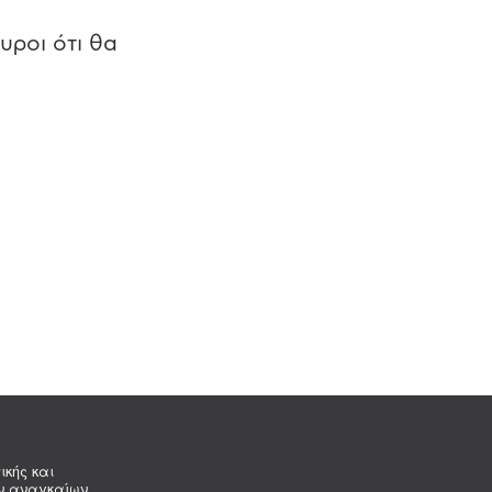
υροι ότι θα
ικής και
ων αναγκαίων