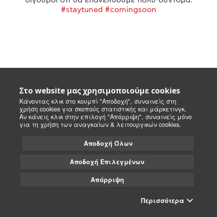
#staytuned #comingsoon
Στο website μας χρησιμοποιούμε cookies
Κάνοντας κλικ στο κουμπί "Αποδοχή", συναινείς στη
χρήση cookies για σκοπούς στατιστικής και μάρκετινγκ.
Αν κάνεις κλικ στην επιλογή "Απόρριψη", συναινείς μόνο
για τη χρήση των αναγκαίων & λειτουργικών cookies.
Αποδοχή Όλων
Αποδοχή Επιλεγμένων
Απόρριψη
Περισσότερα