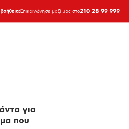
210 28 99 999
 βοήθεια;
Επικοινώνησε μαζί μας στο
πάντα για
ημα που