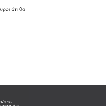
υροι ότι θα
ικής και
ων αναγκαίων