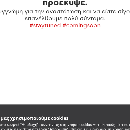
προέκυψε.
γγνώμη για την αναστάτωση και να είστε σίγο
επανέλθουμε πολύ σύντομα.
#staytuned #comingsoon
e μας χρησιμοποιούμε cookies
στο κουμπί "Αποδοχή", συναινείς στη χρήση cookies για σκοπούς στατιστ
 κάνεις κλικ στην επιλογή "Απόρριψη", συναινείς μόνο για τη χρήση τ