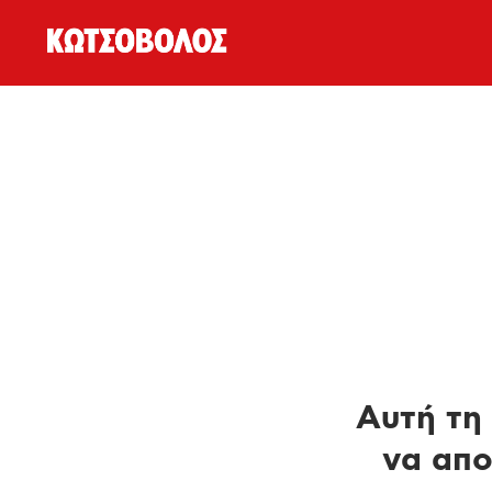
Αυτή τη 
να απο