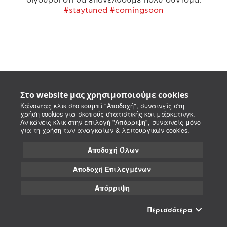
#staytuned #comingsoon
Στο website μας χρησιμοποιούμε cookies
Κάνοντας κλικ στο κουμπί "Αποδοχή", συναινείς στη
χρήση cookies για σκοπούς στατιστικής και μάρκετινγκ.
Αν κάνεις κλικ στην επιλογή "Απόρριψη", συναινείς μόνο
για τη χρήση των αναγκαίων & λειτουργικών cookies.
Αποδοχή Όλων
Αποδοχή Επιλεγμένων
Απόρριψη
Περισσότερα