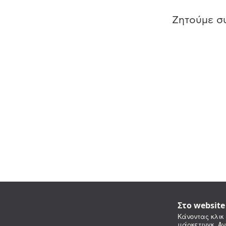
Ζητούμε συ
Στο websit
Κάνοντας κλικ 
μάρκετινγκ. Αν