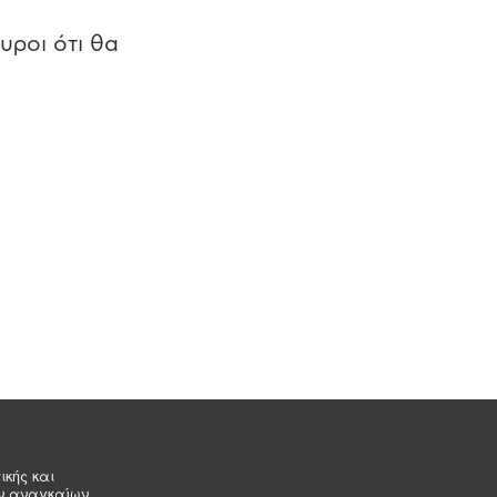
υροι ότι θα
ικής και
ων αναγκαίων