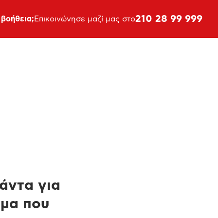
210 28 99 999
 βοήθεια;
Επικοινώνησε μαζί μας στο
πάντα για
ημα που