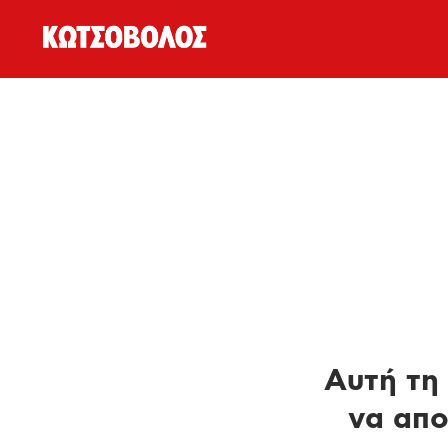
Αυτή τη 
να απο