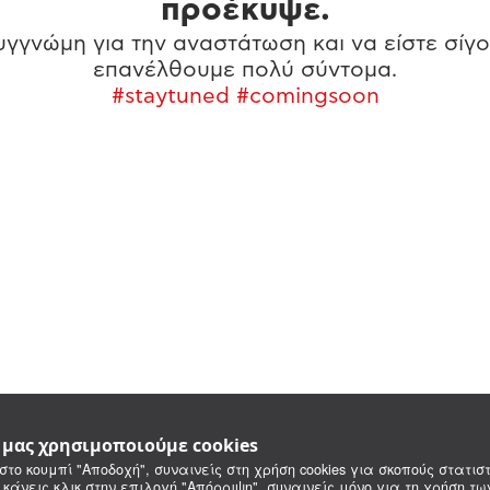
προέκυψε.
γγνώμη για την αναστάτωση και να είστε σίγο
επανέλθουμε πολύ σύντομα.
#staytuned #comingsoon
e μας χρησιμοποιούμε cookies
στο κουμπί "Αποδοχή", συναινείς στη χρήση cookies για σκοπούς στατιστ
 κάνεις κλικ στην επιλογή "Απόρριψη", συναινείς μόνο για τη χρήση τ