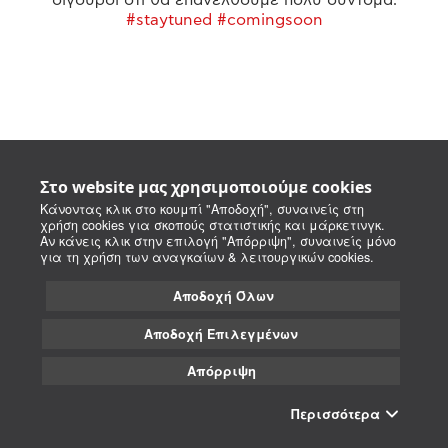
#staytuned #comingsoon
Στο website μας χρησιμοποιούμε cookies
Κάνοντας κλικ στο κουμπί "Αποδοχή", συναινείς στη
χρήση cookies για σκοπούς στατιστικής και μάρκετινγκ.
Αν κάνεις κλικ στην επιλογή "Απόρριψη", συναινείς μόνο
για τη χρήση των αναγκαίων & λειτουργικών cookies.
Αποδοχή Όλων
Αποδοχή Επιλεγμένων
Απόρριψη
Περισσότερα