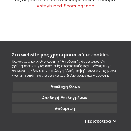
#staytuned #comingsoon
Στο website μας χρησιμοποιούμε cookies
Κάνοντας κλικ στο κουμπί "Αποδοχή", συναινείς στη
χρήση cookies για σκοπούς στατιστικής και μάρκετινγκ.
Αν κάνεις κλικ στην επιλογή "Απόρριψη", συναινείς μόνο
για τη χρήση των αναγκαίων & λειτουργικών cookies.
Αποδοχή Όλων
Αποδοχή Επιλεγμένων
Απόρριψη
Περισσότερα