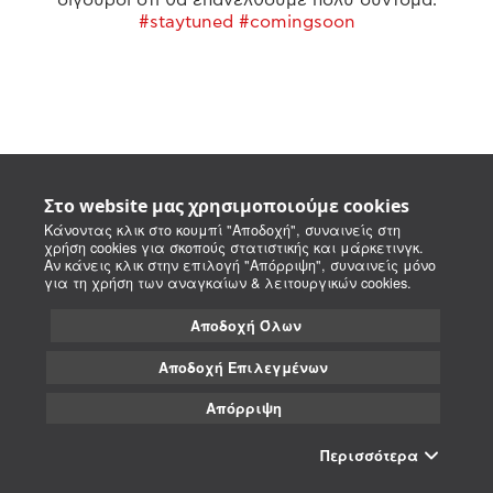
#staytuned #comingsoon
Στο website μας χρησιμοποιούμε cookies
Κάνοντας κλικ στο κουμπί "Αποδοχή", συναινείς στη
χρήση cookies για σκοπούς στατιστικής και μάρκετινγκ.
Αν κάνεις κλικ στην επιλογή "Απόρριψη", συναινείς μόνο
για τη χρήση των αναγκαίων & λειτουργικών cookies.
Αποδοχή Όλων
Αποδοχή Επιλεγμένων
Απόρριψη
Περισσότερα