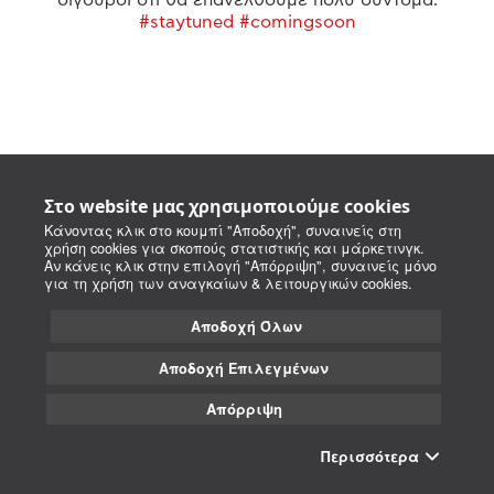
#staytuned #comingsoon
Στο website μας χρησιμοποιούμε cookies
Κάνοντας κλικ στο κουμπί "Αποδοχή", συναινείς στη
χρήση cookies για σκοπούς στατιστικής και μάρκετινγκ.
Αν κάνεις κλικ στην επιλογή "Απόρριψη", συναινείς μόνο
για τη χρήση των αναγκαίων & λειτουργικών cookies.
Αποδοχή Όλων
Αποδοχή Επιλεγμένων
Απόρριψη
Περισσότερα