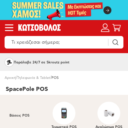
Παράλαβε 24/7 σε Skroutz point
/
/
Αρχική
Τηλεφωνία & Tablet
POS
SpacePole POS
Βάσεις POS
Τερματικά POS
Αναλώσιμα POS