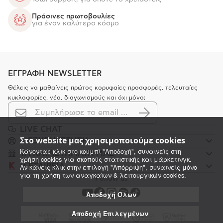
Πράσινες πρωτοβουλίες
για έναν καλύτερο κόσμο
ΕΓΓΡΑΦΗ NEWSLETTER
Θέλεις να μαθαίνεις πρώτος κορυφαίες προσφορές, τελευταίες
κυκλοφορίες, νέα, διαγωνισμούς και όχι μόνο;
LIVE CHAT
Στο website μας χρησιμοποιούμε cookies
K ΕΞΥΠΗΡΕΤΗΣΗ
Κάνοντας κλικ στο κουμπί "Αποδοχή", συναινείς στη
ΤΑ ΚΑΤΑΣΤΗΜΑΤΑ ΜΑΣ
χρήση cookies για σκοπούς στατιστικής και μάρκετινγκ.
Η ΕΤΑΙΡΕΙΑ
Αν κάνεις κλικ στην επιλογή "Απόρριψη", συναινείς μόνο
για τη χρήση των αναγκαίων & λειτουργικών cookies.
Follow us
Αποδοχή Όλων
Αποδοχή Επιλεγμένων