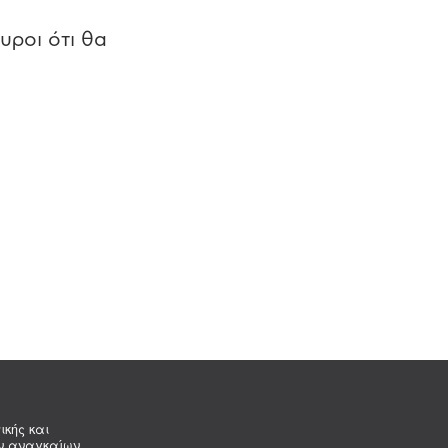
υροι ότι θα
ικής και
ων αναγκαίων