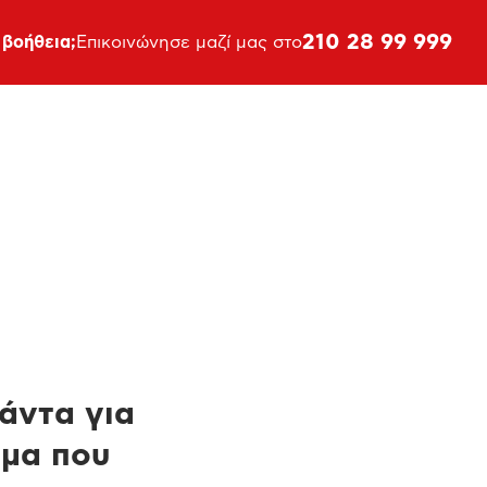
210 28 99 999
 βοήθεια;
Επικοινώνησε μαζί μας στο
πάντα για
ημα που