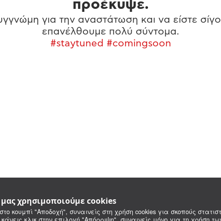
προέκυψε.
γγνώμη για την αναστάτωση και να είστε σίγο
επανέλθουμε πολύ σύντομα.
#staytuned #comingsoon
e μας χρησιμοποιούμε cookies
στο κουμπί "Αποδοχή", συναινείς στη χρήση cookies για σκοπούς στατιστ
 κάνεις κλικ στην επιλογή "Απόρριψη", συναινείς μόνο για τη χρήση τ