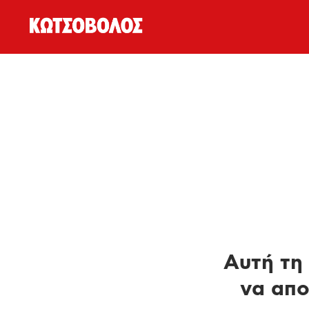
Αυτή τη 
να απο