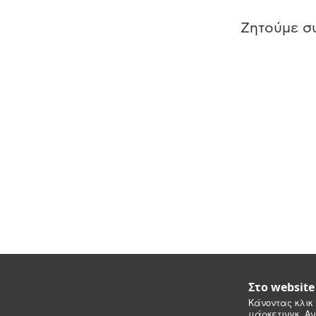
Ζητούμε συ
Στο websit
Κάνοντας κλικ 
μάρκετινγκ. Αν