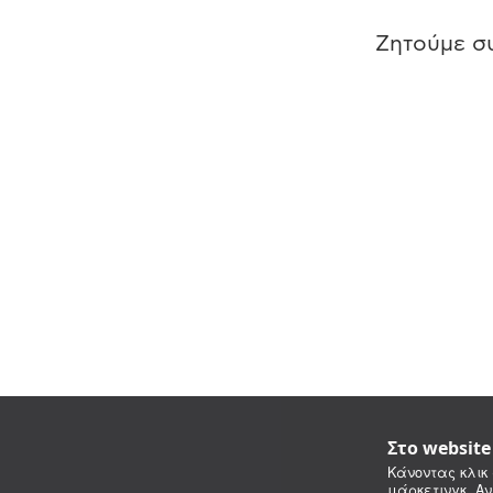
Ζητούμε συ
Στο websit
Κάνοντας κλικ 
μάρκετινγκ. Αν