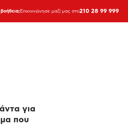
210 28 99 999
 βοήθεια;
Επικοινώνησε μαζί μας στο
πάντα για
ημα που