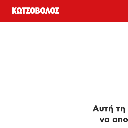
Αυτή τη 
να απο