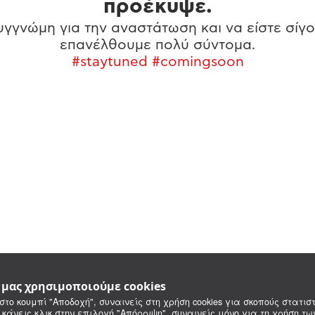
προέκυψε.
γγνώμη για την αναστάτωση και να είστε σίγο
επανέλθουμε πολύ σύντομα.
#staytuned #comingsoon
e μας χρησιμοποιούμε cookies
στο κουμπί "Αποδοχή", συναινείς στη χρήση cookies για σκοπούς στατιστ
 κάνεις κλικ στην επιλογή "Απόρριψη", συναινείς μόνο για τη χρήση τ