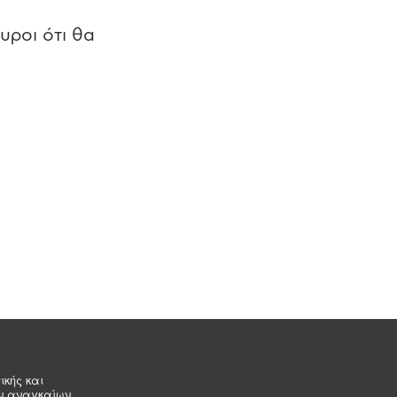
υροι ότι θα
ικής και
ων αναγκαίων