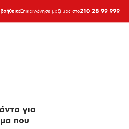
210 28 99 999
 βοήθεια;
Επικοινώνησε μαζί μας στο
πάντα για
ημα που