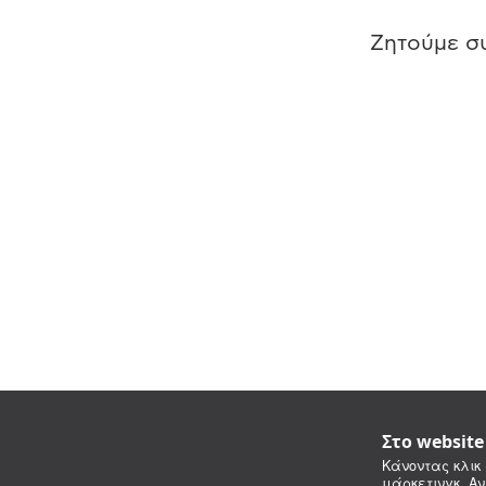
Ζητούμε συ
Στο websit
Κάνοντας κλικ 
μάρκετινγκ. Αν