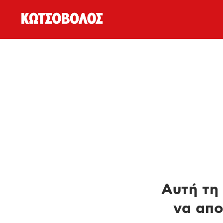
Αυτή τη 
να απο