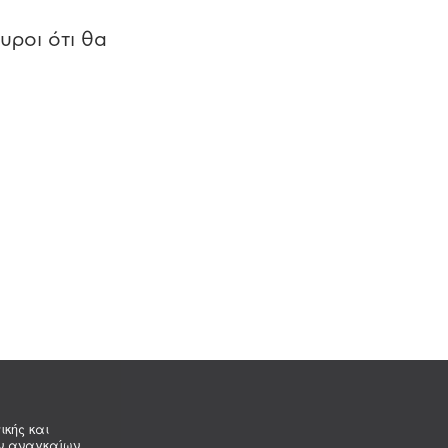
υροι ότι θα
ικής και
ων αναγκαίων