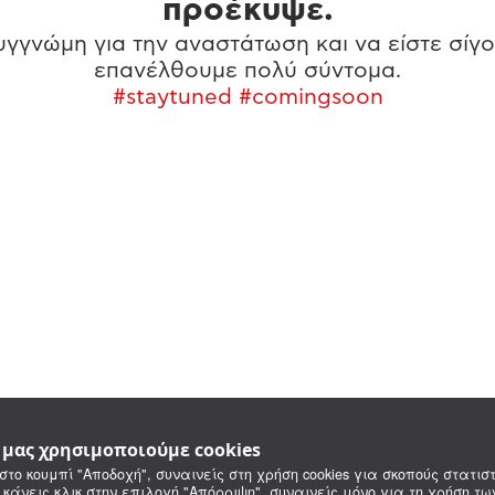
προέκυψε.
γγνώμη για την αναστάτωση και να είστε σίγο
επανέλθουμε πολύ σύντομα.
#staytuned #comingsoon
e μας χρησιμοποιούμε cookies
στο κουμπί "Αποδοχή", συναινείς στη χρήση cookies για σκοπούς στατιστ
 κάνεις κλικ στην επιλογή "Απόρριψη", συναινείς μόνο για τη χρήση τ