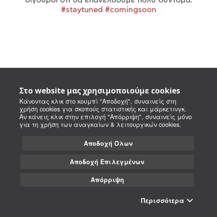
#staytuned #comingsoon
Στο website μας χρησιμοποιούμε cookies
Κάνοντας κλικ στο κουμπί "Αποδοχή", συναινείς στη
χρήση cookies για σκοπούς στατιστικής και μάρκετινγκ.
Αν κάνεις κλικ στην επιλογή "Απόρριψη", συναινείς μόνο
για τη χρήση των αναγκαίων & λειτουργικών cookies.
Αποδοχή Όλων
Αποδοχή Επιλεγμένων
Απόρριψη
Περισσότερα