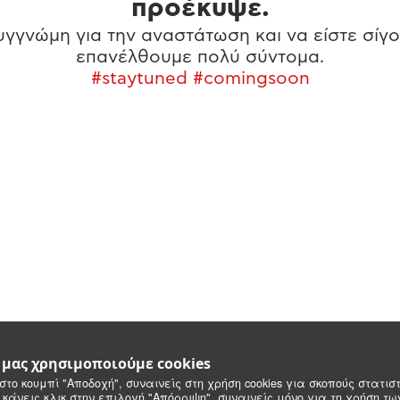
προέκυψε.
γγνώμη για την αναστάτωση και να είστε σίγο
επανέλθουμε πολύ σύντομα.
#staytuned #comingsoon
e μας χρησιμοποιούμε cookies
στο κουμπί "Αποδοχή", συναινείς στη χρήση cookies για σκοπούς στατιστ
 κάνεις κλικ στην επιλογή "Απόρριψη", συναινείς μόνο για τη χρήση τ