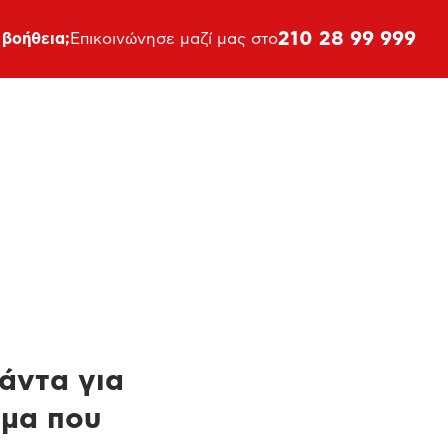
210 28 99 999
 βοήθεια;
Επικοινώνησε μαζί μας στο
πάντα για
ημα που