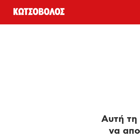
Αυτή τη 
να απο