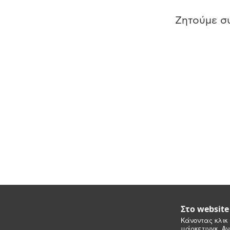
Ζητούμε συ
Στο websit
Κάνοντας κλικ 
μάρκετινγκ. Αν