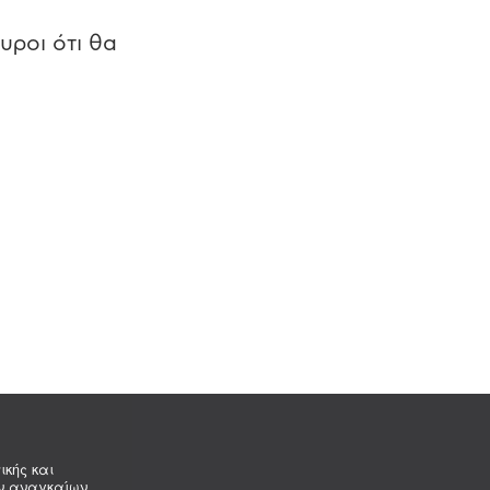
υροι ότι θα
ικής και
ων αναγκαίων