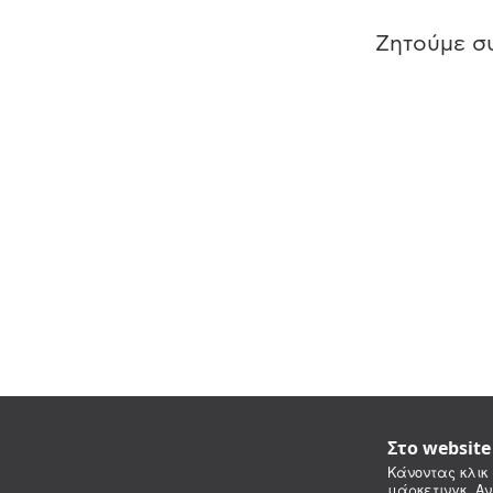
Ζητούμε συ
Στο websit
Κάνοντας κλικ 
μάρκετινγκ. Αν