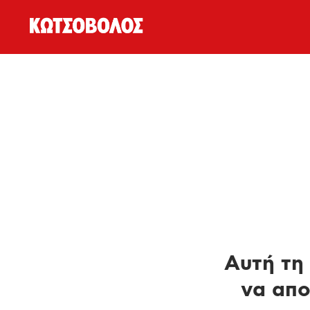
Αυτή τη 
να απο