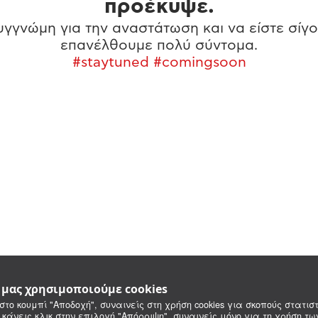
προέκυψε.
γγνώμη για την αναστάτωση και να είστε σίγο
επανέλθουμε πολύ σύντομα.
#staytuned #comingsoon
e μας χρησιμοποιούμε cookies
στο κουμπί "Αποδοχή", συναινείς στη χρήση cookies για σκοπούς στατιστ
 κάνεις κλικ στην επιλογή "Απόρριψη", συναινείς μόνο για τη χρήση τ