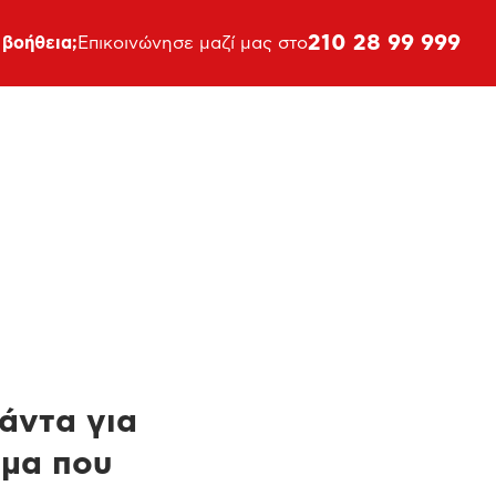
210 28 99 999
 βοήθεια;
Επικοινώνησε μαζί μας στο
πάντα για
ημα που