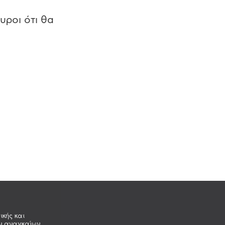
υροι ότι θα
ικής και
ων αναγκαίων