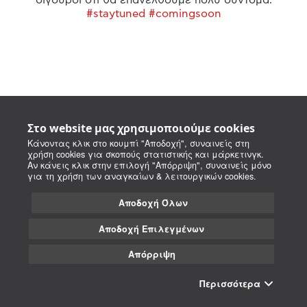
#staytuned #comingsoon
Στο website μας χρησιμοποιούμε cookies
Κάνοντας κλικ στο κουμπί "Αποδοχή", συναινείς στη
χρήση cookies για σκοπούς στατιστικής και μάρκετινγκ.
Αν κάνεις κλικ στην επιλογή "Απόρριψη", συναινείς μόνο
για τη χρήση των αναγκαίων & λειτουργικών cookies.
Αποδοχή Όλων
Αποδοχή Επιλεγμένων
Απόρριψη
Περισσότερα