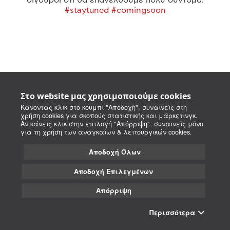
#staytuned #comingsoon
Στο website μας χρησιμοποιούμε cookies
Κάνοντας κλικ στο κουμπί "Αποδοχή", συναινείς στη
χρήση cookies για σκοπούς στατιστικής και μάρκετινγκ.
Αν κάνεις κλικ στην επιλογή "Απόρριψη", συναινείς μόνο
για τη χρήση των αναγκαίων & λειτουργικών cookies.
Αποδοχή Όλων
Αποδοχή Επιλεγμένων
Απόρριψη
Περισσότερα