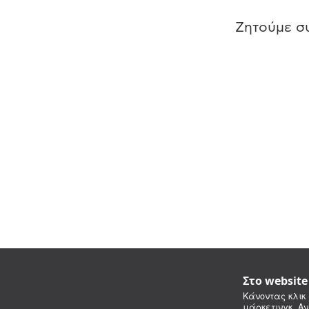
Ζητούμε συ
Στο websit
Κάνοντας κλικ 
μάρκετινγκ. Αν