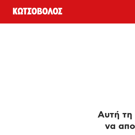
Αυτή τη 
να απο