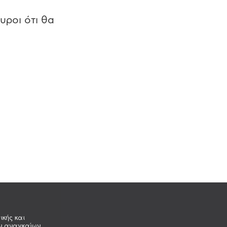
υροι ότι θα
ικής και
ων αναγκαίων