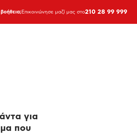
210 28 99 999
 βοήθεια;
Επικοινώνησε μαζί μας στο
πάντα για
ημα που