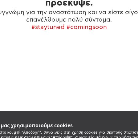
προέκυψε.
γγνώμη για την αναστάτωση και να είστε σίγο
επανέλθουμε πολύ σύντομα.
#staytuned #comingsoon
e μας χρησιμοποιούμε cookies
στο κουμπί "Αποδοχή", συναινείς στη χρήση cookies για σκοπούς στατιστ
 κάνεις κλικ στην επιλογή "Απόρριψη", συναινείς μόνο για τη χρήση τ