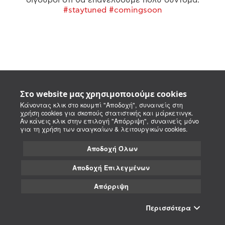
#staytuned #comingsoon
Στο website μας χρησιμοποιούμε cookies
Κάνοντας κλικ στο κουμπί "Αποδοχή", συναινείς στη
χρήση cookies για σκοπούς στατιστικής και μάρκετινγκ.
Αν κάνεις κλικ στην επιλογή "Απόρριψη", συναινείς μόνο
για τη χρήση των αναγκαίων & λειτουργικών cookies.
Αποδοχή Όλων
Αποδοχή Επιλεγμένων
Απόρριψη
Περισσότερα