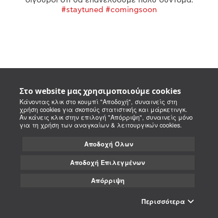
#staytuned #comingsoon
Στο website μας χρησιμοποιούμε cookies
Κάνοντας κλικ στο κουμπί "Αποδοχή", συναινείς στη
χρήση cookies για σκοπούς στατιστικής και μάρκετινγκ.
Αν κάνεις κλικ στην επιλογή "Απόρριψη", συναινείς μόνο
για τη χρήση των αναγκαίων & λειτουργικών cookies.
Αποδοχή Όλων
Αποδοχή Επιλεγμένων
Απόρριψη
Περισσότερα