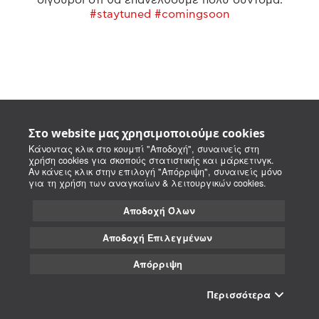
#staytuned #comingsoon
Στο website μας χρησιμοποιούμε cookies
Κάνοντας κλικ στο κουμπί "Αποδοχή", συναινείς στη
χρήση cookies για σκοπούς στατιστικής και μάρκετινγκ.
Αν κάνεις κλικ στην επιλογή "Απόρριψη", συναινείς μόνο
για τη χρήση των αναγκαίων & λειτουργικών cookies.
Αποδοχή Όλων
Αποδοχή Επιλεγμένων
Απόρριψη
Περισσότερα