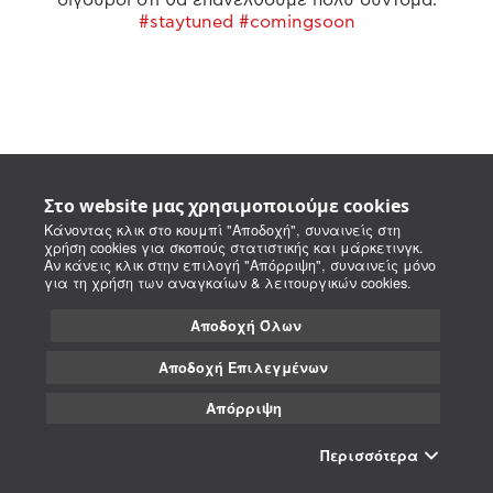
#staytuned #comingsoon
Στο website μας χρησιμοποιούμε cookies
Κάνοντας κλικ στο κουμπί "Αποδοχή", συναινείς στη
χρήση cookies για σκοπούς στατιστικής και μάρκετινγκ.
Αν κάνεις κλικ στην επιλογή "Απόρριψη", συναινείς μόνο
για τη χρήση των αναγκαίων & λειτουργικών cookies.
Αποδοχή Όλων
Αποδοχή Επιλεγμένων
Απόρριψη
Περισσότερα